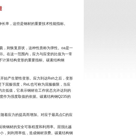
能
伸长率，这些是钢材的重要技术性能指标。
载，则恢复原状，这种性质称为弹性。oa是一
表示。在这一范围内，应力与应变的比值为一常
下计算结构变形的重要指标。碳素结构钢
即开始产生塑性变形。应力到达Reh之后，变形
是下屈服强度，ReL也可称为屈服极限，当应
动的次低值，它表示钢材在工作状态允许达到的
度作为强度取值的依据。碳素结构钢Q235的
，随着应力的提高而增加。对应于最高点C的应
能反映钢材的安全可靠程度和利用率。屈强比越
小，则利用率低，造成钢材浪费。碳素结构钢