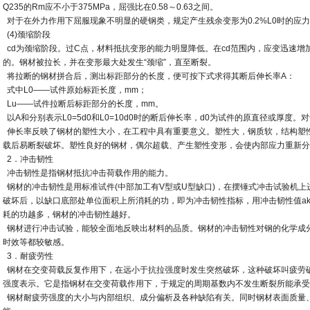
Q235的Rm应不小于375MPa，屈强比在0.58～0.63之间。
对于在外力作用下屈服现象不明显的硬钢类，规定产生残余变形为0.2%L0时的应
(4)颈缩阶段
cd为颈缩阶段。过C点，材料抵抗变形的能力明显降低。在cd范围内，应变迅速增
的。钢材被拉长，并在变形最大处发生“颈缩”，直至断裂。
将拉断的钢材拼合后，测出标距部分的长度，便可按下式求得其断后伸长率A：
式中L0——试件原始标距长度，mm；
Lu——试件拉断后标距部分的长度，mm。
以A和分别表示L0=5d0和L0=10d0时的断后伸长率，d0为试件的原直径或厚度。
伸长率反映了钢材的塑性大小，在工程中具有重要意义。塑性大，钢质软，结构塑
载后易断裂破坏。塑性良好的钢材，偶尔超载、产生塑性变形，会使内部应力重新分
2．冲击韧性
冲击韧性是指钢材抵抗冲击荷载作用的能力。
钢材的冲击韧性是用标准试件(中部加工有V型或U型缺口)，在摆锤式冲击试验机
破坏后，以缺口底部处单位面积上所消耗的功，即为冲击韧性指标，用冲击韧性值ak(J
耗的功越多，钢材的冲击韧性越好。
钢材进行冲击试验，能较全面地反映出材料的品质。钢材的冲击韧性对钢的化学成
时效等都较敏感。
3．耐疲劳性
钢材在交变荷载反复作用下，在远小于抗拉强度时发生突然破坏，这种破坏叫疲劳
强度表示。它是指钢材在交变荷载作用下，于规定的周期基数内不发生断裂所能承受
钢材耐疲劳强度的大小与内部组织、成分偏析及各种缺陷有关。同时钢材表面质量