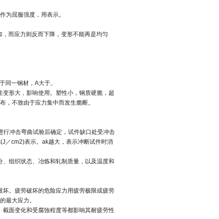
力作为屈服强度，用表示。
加，而应力则反而下降，变形不能再是均匀
对于同一钢材，A大于。
性变形大，影响使用。塑性小，钢质硬脆，超
布，不致由于应力集中而发生脆断。
上进行冲击弯曲试验后确定，试件缺口处受冲击
／cm2)表示。ak越大，表示冲断试件时消
分、组织状态、冶炼和轧制质量，以及温度和
破坏。疲劳破坏的危险应力用疲劳极限或疲劳
的最大应力。
、截面变化和受腐蚀程度等都影响其耐疲劳性