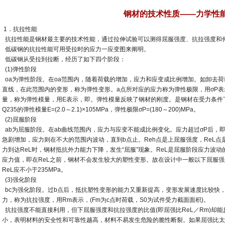
钢材的技术性质——力学性
1．抗拉性能
抗拉性能是钢材最主要的技术性能，通过拉伸试验可以测得屈服强度、抗拉强度和
低碳钢的抗拉性能可用受拉时的应力一应变图来阐明。
低碳钢从受拉到拉断，经历了如下四个阶段：
(1)弹性阶段
oa为弹性阶段。在oa范围内，随着荷载的增加，应力和应变成比例增加。如卸去荷
直线，在此范围内的变形，称为弹性变形。a点所对应的应力称为弹性极限，用σP
量，称为弹性模量，用E表示，即。弹性模量反映了钢材的刚度。是钢材在受力条件
Q235的弹性模量E=(2.0～2.1)×105MPa，弹性极限σP=(180～200)MPa。
(2)屈服阶段
ab为屈服阶段。在ab曲线范围内，应力与应变不能成比例变化。应力超过σP后，
急剧增加，应力则在不大的范围内波动，直到b点止。Reh点是上屈服强度，ReL点
力到达ReL时，钢材抵抗外力能力下降，发生“屈服”现象。ReL是屈服阶段应力波
应力值，即在ReL之前，钢材不会发生较大的塑性变形。故在设计中一般以下屈服强
ReL应不小于235MPa。
(3)强化阶段
bc为强化阶段。过b点后，抵抗塑性变形的能力又重新提高，变形发展速度比较快
力，称为抗拉强度，用Rm表示，(Fm为c点时荷载，S0为试件受力截面面积)。
抗拉强度不能直接利用，但下屈服强度和抗拉强度的比值(即屈强比ReL／Rm)却
小，表明材料的安全性和可靠性越高，材料不易发生危险的脆性断裂。如果屈强比太